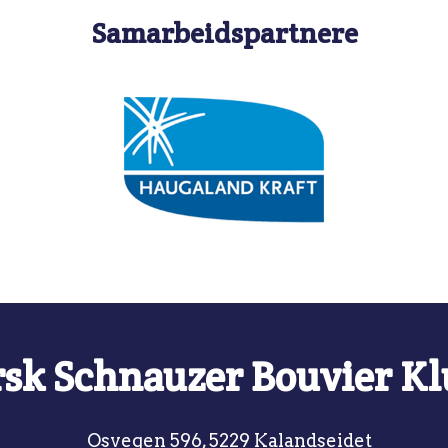
Samarbeidspartnere
sk Schnauzer Bouvier K
Osvegen 596, 5229 Kalandseidet