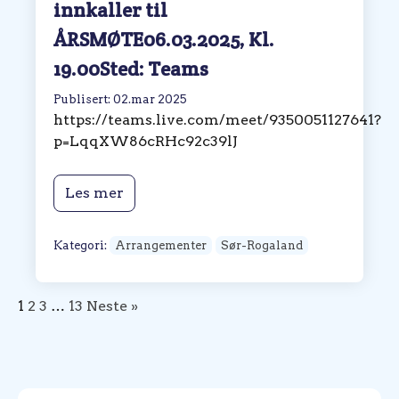
innkaller til
ÅRSMØTE06.03.2025, Kl.
19.00Sted: Teams
Publisert: 02.mar 2025
https://teams.live.com/meet/9350051127641?
p=LqqXW86cRHc92c39lJ
Les mer
Kategori:
Arrangementer
Sør-Rogaland
1
2
3
…
13
Neste »