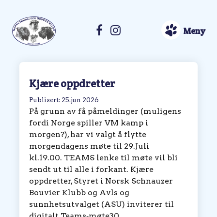
Meny
Kjære oppdretter
Publisert: 25.jun 2026
På grunn av få påmeldinger (muligens
fordi Norge spiller VM kamp i
morgen?), har vi valgt å flytte
morgendagens møte til 29.Juli
kl.19.00. TEAMS lenke til møte vil bli
sendt ut til alle i forkant. Kjære
oppdretter, Styret i Norsk Schnauzer
Bouvier Klubb og Avls og
sunnhetsutvalget (ASU) inviterer til
digitalt Teams‑møte30.